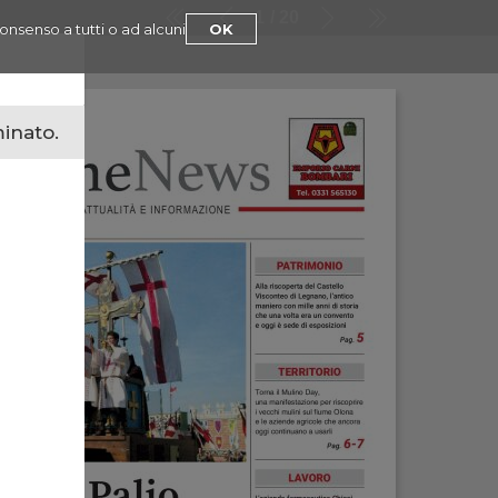
1
20
consenso a tutti o ad alcuni
OK
minato.