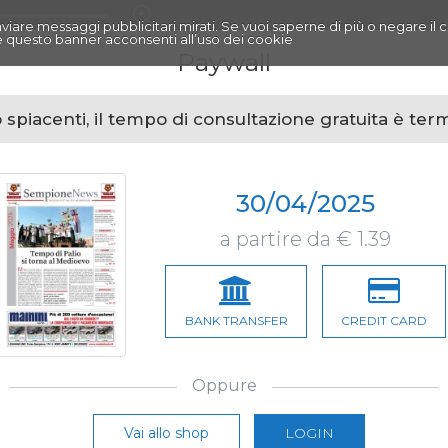
r inviare messaggi pubblicitari mirati. Se vuoi saperne di più o negare il 
 questo banner acconsenti all’uso dei cookie
Paywall
spiacenti, il tempo di consultazione gratuita è ter
30/04/2025
a partire da € 1.39
BANK TRANSFER
CREDIT CARD
Oppure
Vai allo shop
LOGIN