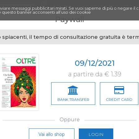
r inviare messaggi pubblicitari mirati. Se vuoi saperne di più o negare il 
 questo banner acconsenti all’uso dei cookie
Paywall
spiacenti, il tempo di consultazione gratuita è ter
09/12/2021
a partire da € 1.39
BANK TRANSFER
CREDIT CARD
Oppure
Vai allo shop
LOGIN