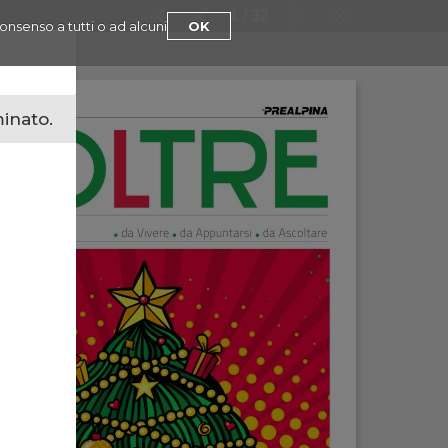
1
32
consenso a tutti o ad alcuni
OK
minato.