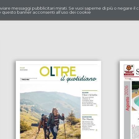
r inviare messaggi pubblicitari mirati. Se vuoi saperne di più o negare il 
 questo banner acconsenti all’uso dei cookie