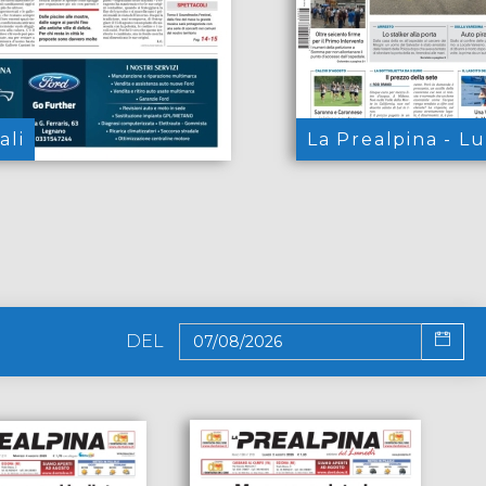
ali
La Prealpina - L
DEL